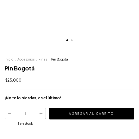
Inicio
.
Accesorios
.
Pines
.
Pin Bogotá
Pin Bogotá
$25.000
¡No te lo pierdas, es el último!
1
en stock