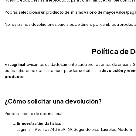
Nuestro equipo revisará el producto para confirmar que cumple con los 
Podrás seleccionar un producto del
mismo valor o de mayor valor
(paga
No realizamos devoluciones parciales de dinero por cambios a producto
Política de 
En
Lagrimal
revisamos cuidadosamente cada prenda antes de enviarla. Si
estás satisfecho con tu compra, puedes solicitar una
devolución y ree
producto
.
¿Cómo solicitar una devolución?
Puedes hacerlo de dos maneras:
En nuestra tienda física:
Lagrimal – Avenida 74B #39-69, Segundo piso, Laureles, Medellín.