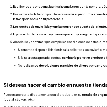
Escríbenos al correo
mal.lagrimal@gmail.com
con tu nombre, céd
Una vez validada tu compra, deberás
enviar el producto a nuestra 
la transportadora de tu preferencia.
Los costos de envío (ida y vuelta) corren por cuenta del cliente.
El producto debe viajar
muy bien empacado y asegurado
por el v
Al recibirlo y confirmar que cumple las condiciones de cambio, re
Si tenemos disponibilidad en la talla solicitada, se enviará el
Si la talla está agotada, podrás
cambiarlo por otro producto
No realizamos
devoluciones parciales de dinero
por cambios 
Si deseas hacer el cambio en nuestra tienda 
Puedes acercarte directamente con el producto en su
condición origina
(postal, stickers, etc.).