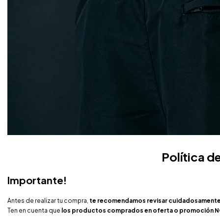
Política d
Importante!
Antes de realizar tu compra,
te recomendamos revisar cuidadosamente la 
Ten en cuenta que
los productos comprados en oferta o promoción N