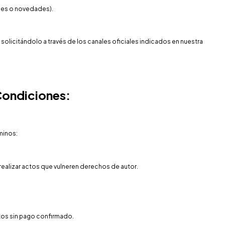
nes o novedades).
olicitándolo a través de los canales oficiales indicados en nuestra
Condiciones:
minos:
 realizar actos que vulneren derechos de autor.
.
tos sin pago confirmado.