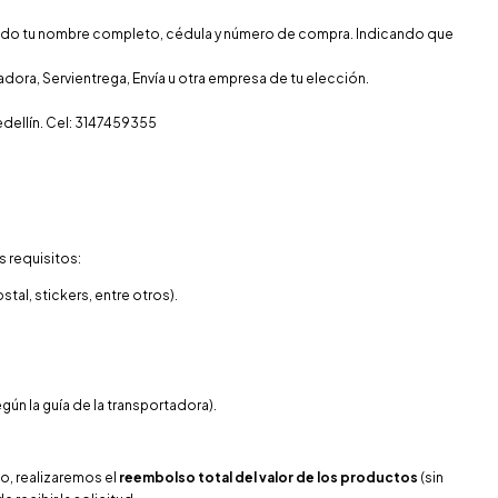
ando tu nombre completo, cédula y número de compra. Indicando que
adora, Servientrega, Envía u otra empresa de tu elección.
dellín. Cel: 3147459355
s requisitos:
tal, stickers, entre otros).
gún la guía de la transportadora).
o, realizaremos el
reembolso total del valor de los productos
(sin