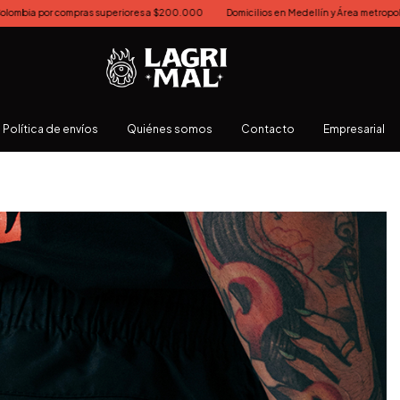
periores a $200.000
Domicilios en Medellín y Área metropolitana el mismo día, com
Política de envíos
Quiénes somos
Contacto
Empresarial