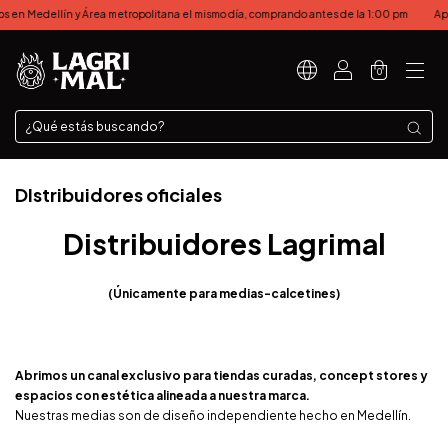
 en Medellín y Área metropolitana el mismo día, comprando antes de la 1:00 pm
Apli
0
DIstribuidores oficiales
Distribuidores Lagrimal
(Únicamente para medias-calcetines)
Abrimos un canal exclusivo para tiendas curadas, concept stores y
espacios con estética alineada a nuestra marca.
Nuestras medias son de diseño independiente hecho en Medellín.