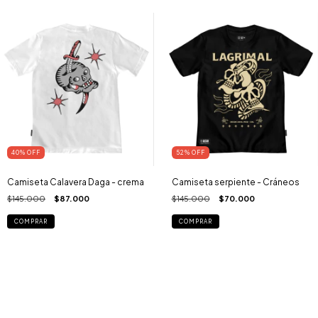
40
%
OFF
52
%
OFF
Camiseta Calavera Daga - crema
Camiseta serpiente - Cráneos
$145.000
$87.000
$145.000
$70.000
COMPRAR
COMPRAR