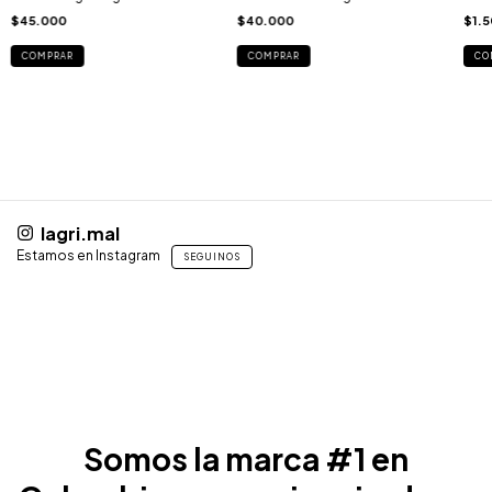
$45.000
$40.000
$1.
COMPRAR
COMPRAR
lagri.mal
Estamos en Instagram
SEGUINOS
Somos la marca #1 en