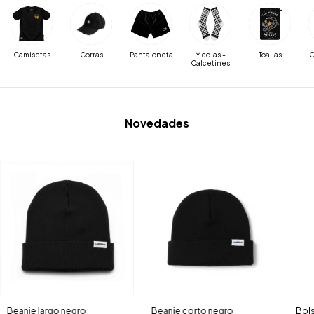
Camisetas
Gorras
Pantalonetas
Medias -
Toallas
C
Calcetines
Novedades
Beanie largo negro
Beanie corto negro
Bols