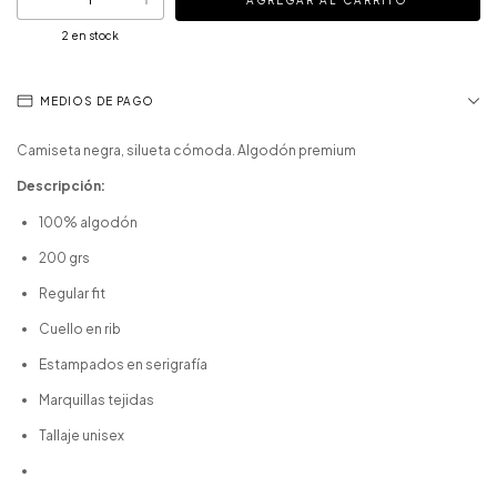
2
en stock
MEDIOS DE PAGO
Camiseta negra, silueta cómoda. Algodón premium
Descripción:
100% algodón
200 grs
Regular fit
Cuello en rib
Estampados en serigrafía
Marquillas tejidas
Tallaje unisex