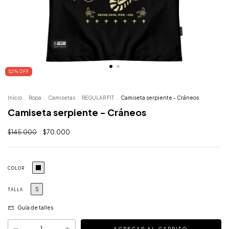
52
%
OFF
Inicio
.
Ropa
.
Camisetas
.
REGULAR FIT
.
Camiseta serpiente - Cráneos
Camiseta serpiente - Cráneos
$145.000
$70.000
COLOR
S
TALLA
Guía de talles