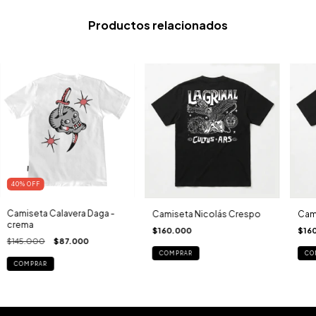
Productos relacionados
40
%
OFF
Camiseta Calavera Daga -
Camiseta Nicolás Crespo
Cami
crema
$160.000
$16
$145.000
$87.000
COMPRAR
CO
COMPRAR